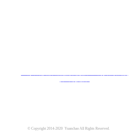
900万+跨境人都在用的指纹浏览器，让出海多账号管理更
安全、更高效。
© Copyright 2014-2020 Yuanchao All Rights Reserved.